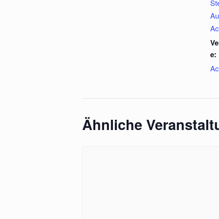
St
Au
Ac
Ve
e:
Ac
Ähnliche Veranstal