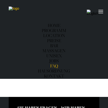
HOME
PROGRAMM
LOCATION
PREISE
BAR
MASSAGEN
UNISEX
JOBS
FAQ
HAUSORDNUNG
KONTAKT
SIE HABEN FRAGEN – WIR HABEN