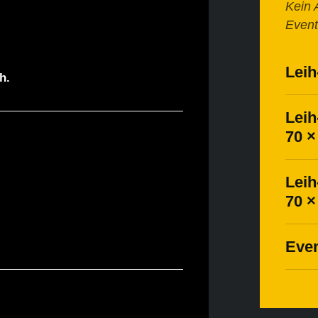
Kein 
Event
Lei
h.
Lei
70 ×
Lei
70 ×
Eve