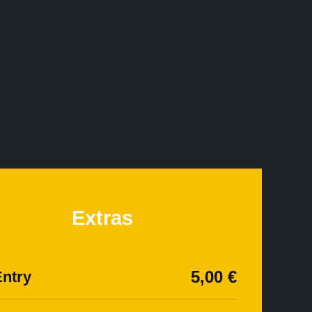
Extras
5,00 €
ntry