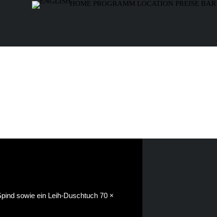
HOME
PROGRAMM
LOCATION
PREISE
BAR
n Spind sowie ein Leih-Duschtuch 70 ×